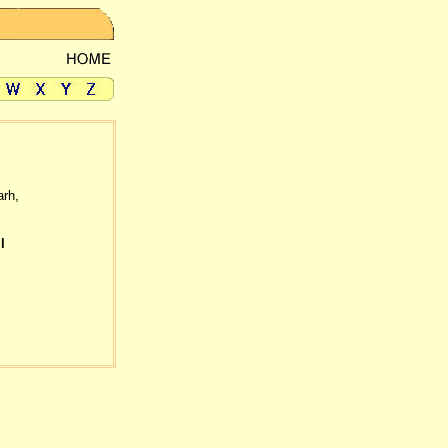
arh,
l