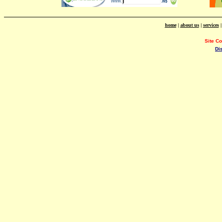
home
|
about us
|
services
Site C
Di