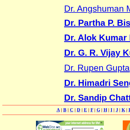
Dr. Angshuman 
Dr. Partha P. Bi
Dr. Alok Kumar
Dr. G. R. Vijay
Dr. Rupen Gupta
Dr. Himadri Se
Dr. Sandip Chat
A
|
B
|
C
|
D
|
E
|
F
|
G
|
H
|
I
|
J
|
K
|